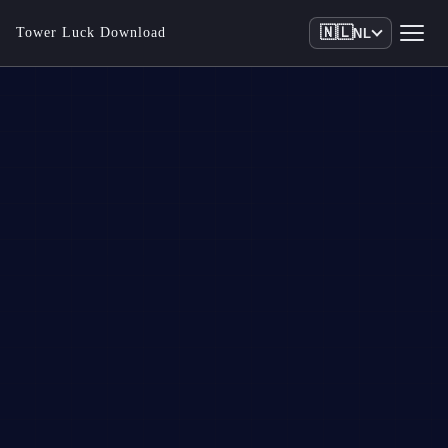
🇳🇱
Tower Luck Download
NL