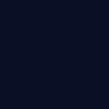
Claim Je Torenbouwer
Bonus