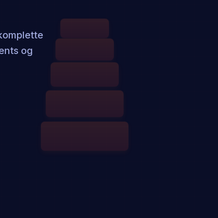
 komplette
ents og