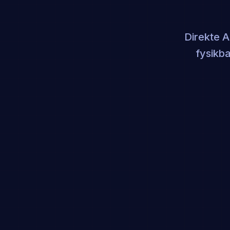
Direkte A
fysikb